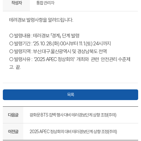
작성자
통합 관리자
테려경보 발령사항을 알려드립니다.
○ 발령내용 : 테러경보 「경계」 단계 발령
○ 발령기간 : '25. 10. 28.(화) 00시부터 11. 1.(토) 24시까지
○ 발령지역 : 부산.대구.울산광역시 및 경상남북도 전역
○ 발령사유 : '2025 APEC 정상회의' 개최와 관련 안전관리 수준제
고. 끝.
목록
다음글
광화문 BTS 컴백 행사 대비 테러경보단계 상향 조정(주의)
이전글
2025 APEC 정상회의 대비 테러경보단계 상향 조정(주의)