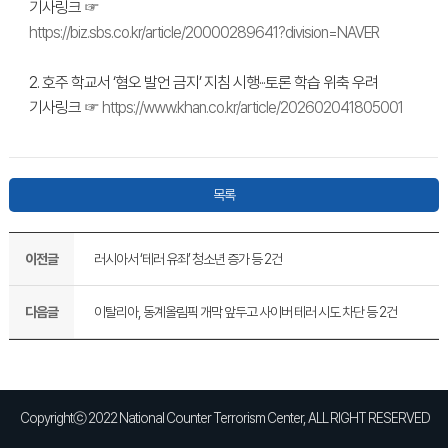
기사링크 ☞
https://biz.sbs.co.kr/article/20000289641?division=NAVER
2. 호주 학교서 ‘혐오 발언 금지’ 지침 시행···토론 학습 위축 우려
기사링크 ☞
https://www.khan.co.kr/article/202602041805001
목록
이전글
러시아서 ‘테러 유죄’ 청소년 증가 등 2건
다음글
이탈리아, 동계올림픽 개막 앞두고 사이버 테러 시도 차단 등 2건
Copyrightⓒ 2022 National Counter Terrorism Center, ALL RIGHT RESERVED