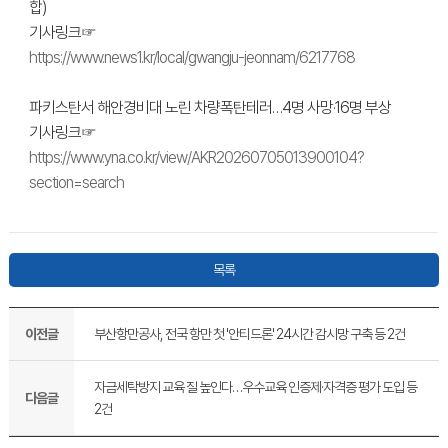
합)
기사링크☞
https://www.news1.kr/local/gwangju-jeonnam/6217768
파키스탄서 해안경비대 노린 차량폭탄테러…4명 사망·16명 부상
기사링크☞
https://www.yna.co.kr/view/AKR20260705013900104?
section=search
목록
이전글
부산항만공사, 전국 항만 첫 '안티드론' 24시간 감시망 구축 등 2건
자금세탁방지 교육 질 높인다…우수교육 인증제·자격증 평가 도입 등
다음글
2건