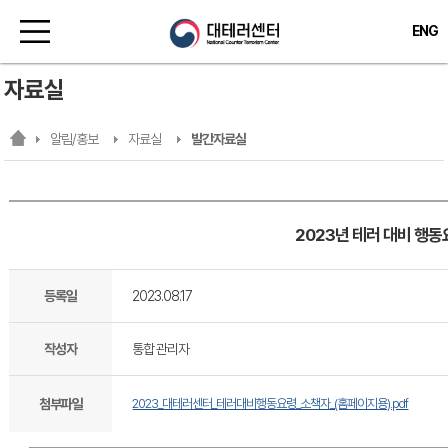
ENG
자료실
알림/홍보
자료실
발간자료실
2023년 테러 대비 행동
등록일
2023.08.17
작성자
통합 관리자
첨부파일
2023_대테러센터_테러대비행동요령_소책자_(홈페이지용).pdf