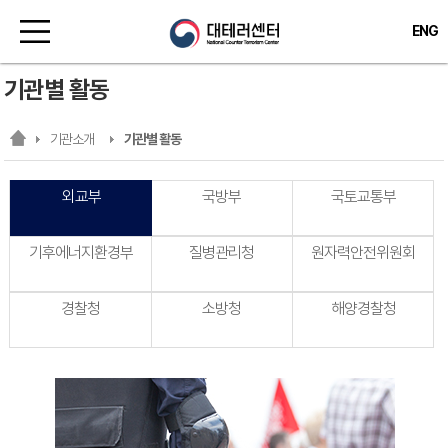
ENG
기관별 활동
기관소개
기관별 활동
외교부
국방부
국토교통부
기후에너지환경부
질병관리청
원자력안전위원회
경찰청
소방청
해양경찰청