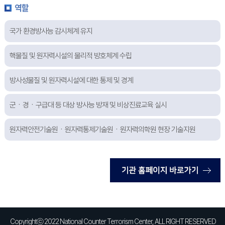
역할
국가 환경방사능 감시체계 유지
핵물질 및 원자력시설의 물리적 방호체계 수립
방사성물질 및 원자력시설에 대한 통제 및 경계
군ㆍ경ㆍ구급대 등 대상 방사능 방재 및 비상진료교육 실시
원자력안전기술원ㆍ원자력통제기술원ㆍ원자력의학원 현장 기술지원
Copyrightⓒ 2022 National Counter Terrorism Center, ALL RIGHT RESERVED