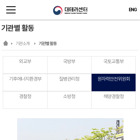
ENG
기관별 활동
기관소개
기관별 활동
외교부
국방부
국토교통부
기후에너지환경부
질병관리청
원자력안전위원회
경찰청
소방청
해양경찰청