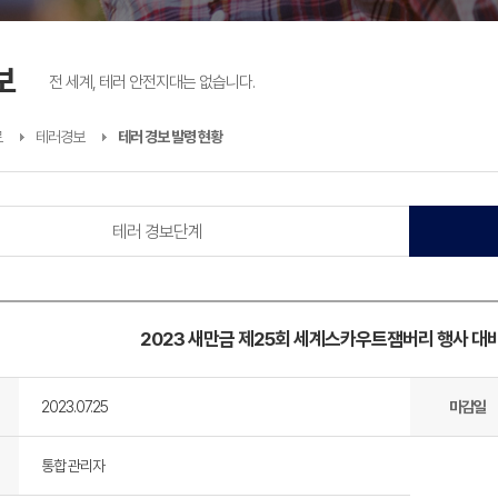
보
전 세계, 테러 안전지대는 없습니다.
료
테러경보
테러 경보 발령 현황
테러 경보단계
2023 새만금 제25회 세계스카우트잼버리 행사 대비
2023.07.25
마감일
통합 관리자