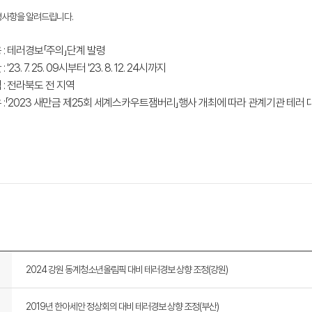
령사항을 알려드립니다.
 : 테러경보「주의」단계 발령
'23. 7. 25. 09시부터 '23. 8. 12. 24시까지
 : 전라북도 전 지역
:
「2023 새만금 제25회 세계스카우트잼버리
」
행사 개최에 따라 관계기관 테러 
2024 강원 동계청소년올림픽 대비 테러경보 상향 조정(강원)
2019년 한아세안 정상회의 대비 테러경보 상향 조정(부산)