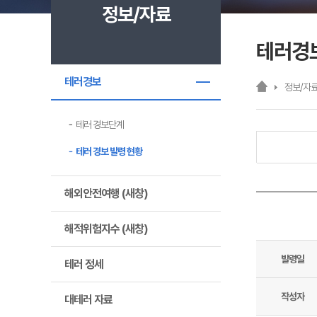
정보/자료
테러경
테러경보
정보/자
테러 경보단계
테러 경보 발령 현황
해외안전여행 (새창)
해적위험지수 (새창)
발령일
테러 정세
작성자
대테러 자료