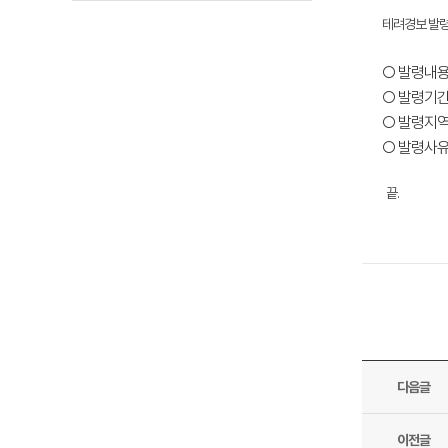
테려경보 발
○ 발령내용
○ 발령기간 : 
○ 발령지역
○ 발령사유 
끝.
다음글
이전글